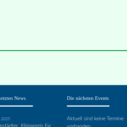
letzten News
Die nächsten Events
Aktuell sind keine Termine
8.2025
städter „Klimapreis für
vorhanden.