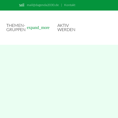
email
mail@dagenda2030.de
|
Kontakt
THEMEN-
AKTIV
expand_more
GRUPPEN
WERDEN